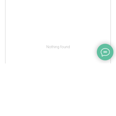
Юлия
26.04.22
Цвет: черный
Он бомбический!!!!! Смотрела его в
инстаграмм, но все думала-какой
выбрать.Дилемма между бордовым и
этим. Этот круче. Спасибо. Это именно
то,что я искала.10 звезд
Nothing found
Сергей Б.
27.11.22
Цвет: черный
Отличный стильный